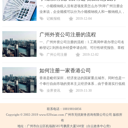
一、小规模纳税人没有进项发票怎么办?列举广州注册企
业来说，企业规模可以分为小规模纳税人和一般纳税人，
对于两者税务机关是采用不同的方式进行税政的，那么，
记账报税
2019-12-04
小规模...
广州外资公司注册的流程
一、广州外资公司注册的流程：1.工商局申请办理公司名
称登记2.到所在外经委申请合同、可行性研究报告、章程
批复3.领取批准证书4.登记机关统一领取营业执照5.刻章
广州公司注册
2019-12-02
6...
如何注册一家香港公司
香港是毗邻深圳，经济发达的国家重点城市。同时也是一
个奉行自由市场的资本主义经济体系，由于香港实行低税
率的简单税制，个人薪俸税超过免税额后按不同比例计
业界资讯
2019-11-30
征，最...
联系电话：18819816856
Copyright © 2002-2019 www.020xiao.com 广州市无忧财务咨询有限公司公司 版权所
有
地址：广州市白云区机场路585号鹏景大厦508室（白云政务中心旁)