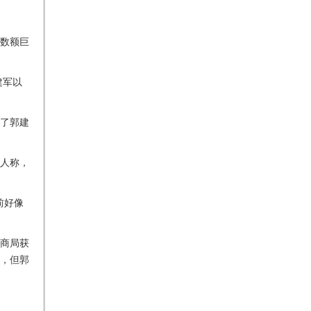
金数额巨
建军以
了郭建
报人称，
前好像
商局获
成，但郭