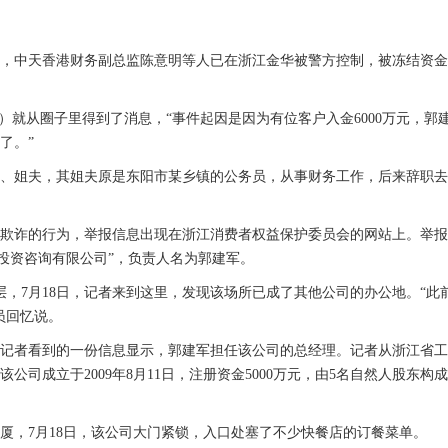
露，中天香港财务副总监陈意明等人已在浙江金华被警方控制，被冻结资
名）就从圈子里得到了消息，“事件起因是因为有位客户入金6000万元，郭
了。”
、姐夫，其姐夫原是东阳市某乡镇的公务员，从事财务工作，后来辞职去
交易欺诈的行为，举报信息出现在浙江消费者权益保护委员会的网站上。举
投资咨询有限公司”，负责人名为郭建军。
，7月18日，记者来到这里，发现该场所已成了其他公司的办公地。“此
员回忆说。
记者看到的一份信息显示，郭建军担任该公司的总经理。记者从浙江省工
司成立于2009年8月11日，注册资金5000万元，由5名自然人股东构
厦，7月18日，该公司大门紧锁，入口处塞了不少快餐店的订餐菜单。