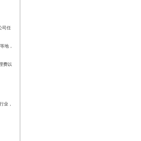
公司任
等地，
理费以
的行业，