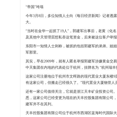
“帝国”垮塌
今年3月8日，多位知情人士向《每日经济新闻》记者透
大。
“当时在金华一起抓了19人”，郭建军出事后，老黄（化
及其他中天管理层想私吞这笔资金，后来被这位客户举报
东阳市一知情人士则称，被抓的包括郭建军的弟弟、姐姐
军那里。
其实，早在2009年，就有人匿名举报郭建军涉嫌黄金
中天集团在内地的代表处位于杭州，挂牌名为 “杭州瑞丰
这家公司注册地位于杭州市文晖路的现代置业大厦东楼9层
有这家公司，但搬走已经很久了。”现代置业大厦物管人
还有一家公司值得关注，它就是浙江天丰矿业投资公司。
悉，这家公司已经变更为现在的天丰控股集团有限公司，该公
建军并不在其列。
天丰控股集团有限公司位于杭州市西湖区蓝海时代国际大