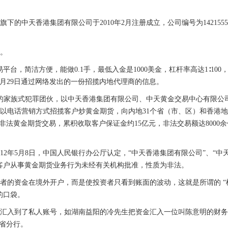
的中天香港集团有限公司于2010年2月注册成立，公司编号为142155
。
台，简洁方便，能做0.1手，最低入金是1000美金，杠杆率高达1∶100
7月29日通过网络发出的一份招揽内地代理商的信息。
首的家族式犯罪团伙，以中天香港集团有限公司、中天黄金交易中心有限公
要以电话营销方式招揽客户炒黄金期货，向内地31个省（市、区）和香港地
非法黄金期货交易，累积收取客户保证金约15亿元，非法交易额达8000
12年5月8日，中国人民银行办公厅认定，“中天香港集团有限公司”、“中
客户从事黄金期货业务行为未经有关机构批准，性质为非法。
者的资金在境外开户，而是使投资者只看到账面的波动，这就是所谓的 “
的口袋。
汇入到了私人账号，如湖南益阳的冷先生把资金汇入一位叫陈意明的财务
江省分行。