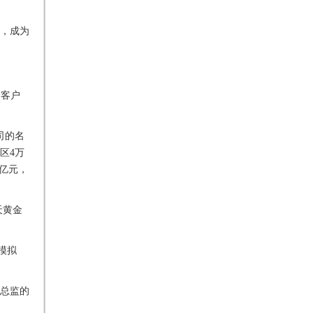
5，成为
，客户
司的名
区4万
余亿元，
天黄金
模拟
总监的