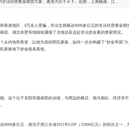
元的非法经营黄金期货大案，逐渐大白于天下。近期，上海杨浦、江...
和香港地区，4万余人受骗，非法交易额达8000多亿元的非法经营黄金期
南昌、湖北赤壁等地陆续通报了当地涉及这起非法炒金案的查获情况。
？从内地和香港，以他为首的郭氏家族，如何一步步构建了“炒金帝国”大
氏家族地下炒金链条真相。
祥镇。这个位于东阳市最南部的乡镇，与周边的横店、南马相比，经济并
。
00多亿元，相当于浙江全省2011年GDP（32000亿元）的四分之一，