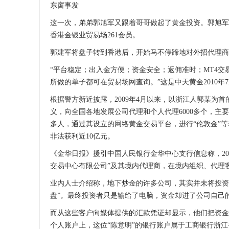
东窗事发
这一次，弟弟郭旭军又跟着哥哥做起了黄金投资。郭旭军旗下
香港金银业贸易场261会员。
郭建军将盘子转到香港后，开始马不停蹄地对外招代理商
“平台稳定；出入金方便；资金安全；返佣准时；MT4交易平
所做的单子都可在贸易场网查询。”这是中天黄金2010年
根据警方新近披露，2009年4月以来，以浙江人郭某为
义，向全国各地发展公司代理和个人代理6000多个，主
多人，通过其设立的网络黄金交易平台，进行“伦敦金”等
非法获利近10亿元。
《金华日报》援引中国人民银行金华中心支行信息称，20
交易中心有限公司”及其境内代理商，在境内组织、代理
业内人士介绍称，地下炒金的许多公司，其实并未将投资
盘”。最终投资者只是输给了电脑，资金却进了公司自己
而从这些客户向媒体提供的汇款凭证却显示，他们把资金
个人账户上，这位“陈意明”的银行账户属于工商银行浙