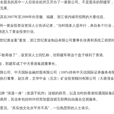
名股东的其中一人目前在杭州又开办了一家新公司。不是股东的郭建军，
无果。
在2007年至2008年向安徽、福建、浙江省内城市招商的大量信息。
”，杭州一黄金投资业资深人士告诉记者，“当时很多人是外行，来自各个行业
潮进入了黄金投资行业。
元的“世纪黄金案”案发，浙江世纪黄金制品有限公司董事长张勇和系统工程部
不敢再做了”，该资深人士回忆称，但郭建军将这个盘子移到了香港。
开始，郭建军成了中天香港集团董事长。
限公司、中天国际金融控股有限公司（100%持有中天信国际证券服务有
执行董事、副主席，文华中金（北京）矿业投资顾问有限公司（大唐潼金
装品牌 “浪漫一身”（发源于杭州）连锁的薛亮，以及当时的香港恒通国际集
易所，其业务包括特许经营加盟连锁互联网自由撮合交易服务。
会委员。“其实他文化水平并不高”，一位熟悉郭的人士表示。