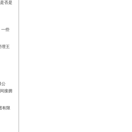
是否是
，一些
经理王
限公
间接拥
团有限