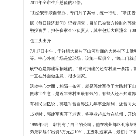
2011年全市生产总值的24倍。
“由公安部亲自督办，专门列了案号，统一行动。”浙江
据《每日经济新闻》记者调查，目前已被警方控制的郭建
融投资界，担任多家企业负责人，其中包括大唐潼金（08
包工头出身
7月17日中午，千祥镇大路村下山河对面的大路村下山
等。中心外侧广场是篮球场，设施一应俱全，“晚上门就
该中心是郭建军捐建的。“当时捐建的还有村里一条路，前
一直在外面做生意，很少回家。
活动中心对面，相隔一条河，就是郭建军位于大路村下山
做珠宝生意，是近年来村里最有钱的，有些人还不知道郭
有村民回忆说，郭建军曾自称这几年事业顺利，还曾向大路
15岁时，郭建军离开了老家，将事业起点放在杭州，开
1999年8月，郭拥有了自己的公司，他在杭州郊区孔家埭
弟弟郭旭军出资5万元占10%，主要制造家具，最初手下