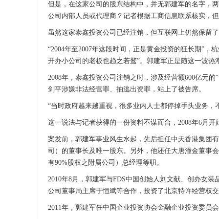
但是，在这家公司的股东结构中，并无郭建军的名字，两
公司内部人员或代理商？记者根据工商信息联系核实，但
虽然这家泰鑫投资公司已经注销，但互联网上仍然保留了其
“2004年至2007年这段时间，正是黄金投资的狂长期
开办小公司的老板也趋之若鹜”。郭建军正是随这一波热
2008年，泰鑫投资公司注销之时，涉及经营额600亿
剑平涉嫌非法经营罪、抽逃出资罪，站上了被告席。
“当时政府越来越重视，很多业内人士都停掉手头业务，
这一说法与记者获得的一份资料不谋而合，2008年6月
案发前，郭建军事业风生水起，先后担任中天香港集团有
司）的董事长及唯一股东。另外，他还任大唐潼金董事会
有90%股权之附属公司）总经理等职。
2010年8月，郭建军与FDS中国创始人刘文献、创办女
公司董事局主席于恒斌等合作，投资了北京特许经营权交
2011年，郭建军任中国企业投资协会金融企业投资委员