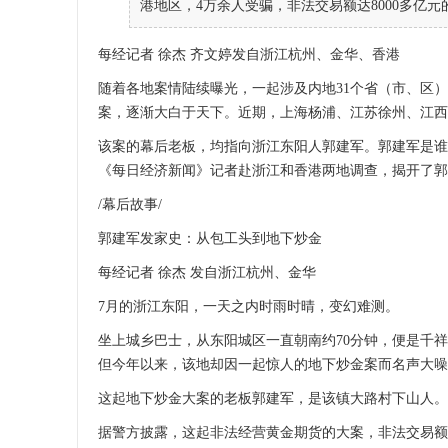
港地区，4万余人受骗，非法交易额达8000多亿
每经记者 徐杰 齐文婷发自浙江杭州、金华、香港
随着各地案情陆续曝光，一起涉及内地31个省（市、区）
案，逐渐大白于天下。近期，上海杨浦、江苏徐州、江西
该案的幕后老板，均指向浙江东阳人郭建军。郭建军是谁
《每日经济新闻》记者赴浙江和香港两地调查，揭开了郭
/幕后故事/
郭建军发家史：从包工头到地下炒金
每经记者 徐杰 发自浙江杭州、金华
7月的浙江东阳，一天之内时雨时晴，变幻难测。
坐上城乡巴士，从东阳城区一直朝南约70分钟，便是千
但今年以来，该地却因一起惊人的地下炒金案而名声大噪
这起地下炒金大案的老板郭建军，是该镇大路村下山人。
据警方披露，这起非法经营黄金期货的大案，非法交易额达80