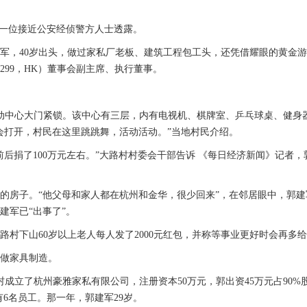
省一位接近公安经侦警方人士透露。
军，40岁出头，做过家私厂老板、建筑工程包工头，还凭借耀眼的黄金
299，HK）董事会副主席、执行董事。
活动中心大门紧锁。该中心有三层，内有电视机、棋牌室、乒乓球桌、健身
会打开，村民在这里跳跳舞，活动活动。”当地村民介绍。
后捐了100万元左右。”大路村村委会干部告诉 《每日经济新闻》记者，
的房子。“他父母和家人都在杭州和金华，很少回来”，在邻居眼中，郭建
建军已“出事了”。
村下山60岁以上老人每人发了2000元红包，并称等事业更好时会再多
始做家具制造。
村成立了杭州豪雅家私有限公司，注册资本50万元，郭出资45万元占90%
有6名员工。那一年，郭建军29岁。