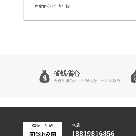
萨摩亚公司年审年报
省钱省心
免费注册公司，全程代办，一站式服务
电话：
微信二维码
18819816856