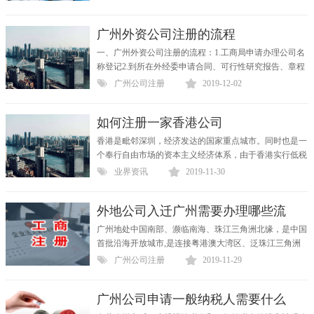
小规模...
广州外资公司注册的流程
一、广州外资公司注册的流程：1.工商局申请办理公司名
称登记2.到所在外经委申请合同、可行性研究报告、章程
批复3.领取批准证书4.登记机关统一领取营业执照5.刻章
广州公司注册
2019-12-02
6...
如何注册一家香港公司
香港是毗邻深圳，经济发达的国家重点城市。同时也是一
个奉行自由市场的资本主义经济体系，由于香港实行低税
率的简单税制，个人薪俸税超过免税额后按不同比例计
业界资讯
2019-11-30
征，最...
外地公司入迁广州需要办理哪些流
广州地处中国南部、濒临南海、珠江三角洲北缘，是中国
首批沿海开放城市,是连接粤港澳大湾区、泛珠江三角洲
经济区发展的枢纽城市。吸引了大量客商以及大量外资企
广州公司注册
2019-11-29
业...
广州公司申请一般纳税人需要什么